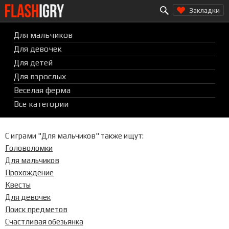
Search for:
Перейти
Закладки
к
содержимому
Для мальчиков
Для девочек
Для детей
Для взрослых
Веселая ферма
Все категории
С играми "
Для мальчиков
" также ищут:
Головоломки
Для мальчиков
Прохождение
Квесты
Для девочек
Поиск предметов
Счастливая обезьянка