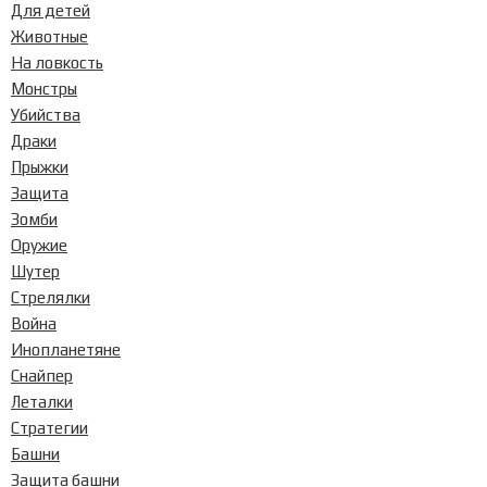
Для детей
Животные
На ловкость
Монстры
Убийства
Драки
Прыжки
Защита
Зомби
Оружие
Шутер
Стрелялки
Война
Инопланетяне
Снайпер
Леталки
Стратегии
Башни
Защита башни