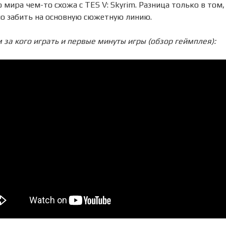
мира чем-то схожа с TES V: Skyrim. Разница только в том,
о забить на основную сюжетную линию.
за кого играть и первые минуты игры (обзор геймплея):