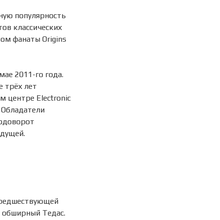
мную популярность
тов классических
том фанаты Origins
мае 2011-го года.
е трёх лет
 центре Electronic
. Обладатели
водоворот
ыдущей.
 предшествующей
я обширный Тедас.