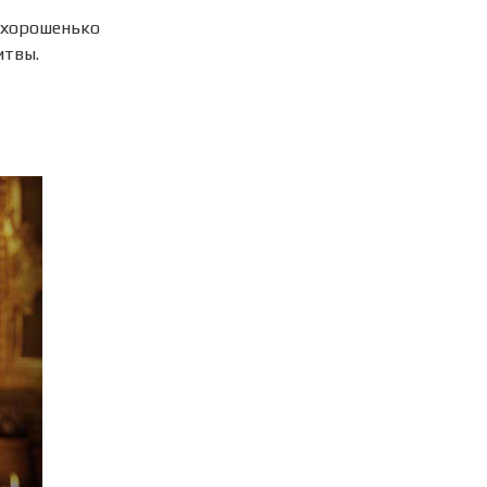
 хорошенько
итвы.