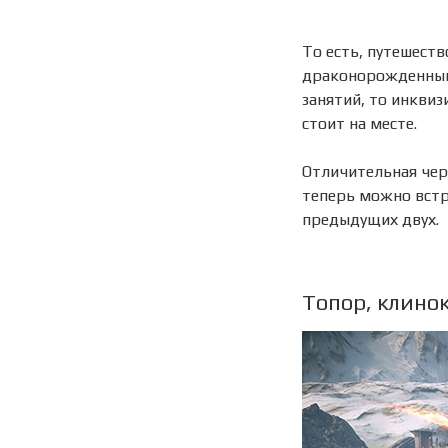
То есть, путешест
драконорожденный 
занятий, то инквиз
стоит на месте.
Отличительная чер
теперь можно вст
предыдущих двух.
Топор, клинок