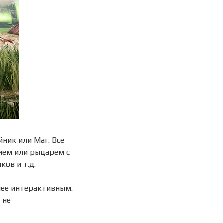
йник или Маг. Все
ием или рыцарем с
ов и т.д.
лее интерактивным.
 не