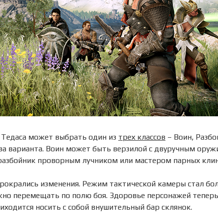
 Тедаса может выбрать один из
трех классов
– Воин, Разбо
ва варианта. Воин может быть верзилой с двуручным оруж
разбойник проворным лучником или мастером парных клинк
прокрались изменения. Режим тактической камеры стал бо
но перемещать по полю боя. Здоровье персонажей теперь
иходится носить с собой внушительный бар склянок.