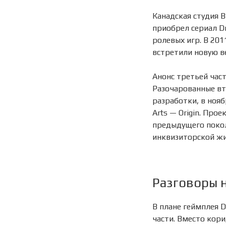
Канадская студия 
приобрел сериал Dr
ролевых игр. В 201
встретили новую в
Анонс третьей част
Разочарованные вт
разработки, в нояб
Arts — Origin. Про
предыдущего покол
инквизиторской ж
Разговоры н
В плане геймплея D
части. Вместо кор