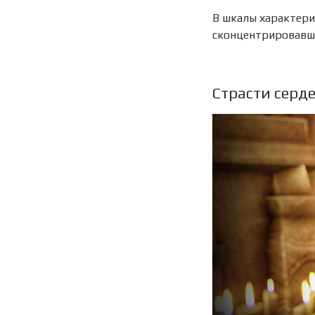
В шкалы характери
сконцентрировавши
Страсти серд