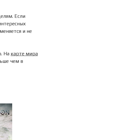
елям. Если
интересных
меняется и не
ю. На
карте мира
льше чем в