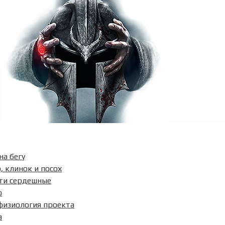
на бегу
, клинок и посох
ти сердешные
о
физиология проекта
а