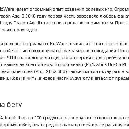
BioWare имеет огромный опыт создания ролевых игр. Огро
agon Age. В 2010 году первая часть завоевала любовь фана
1 году Dragon Age II стал своего рода экспериментом. При э
ерсию прохладно.
и ролевого сериала от BioWare появился в Твиттере еще в 
орой частью поклонники всё же замерли в ожидании. Посл
ре 2014 состоялся релиз цифровой версии в дистрибутивном
ект вышел на консоли нового поколения (PS4, Xbox One) и РС
ения консолей (PS3, Xbox 360) также смогли окунуться в 
изни.
Коды и читы
в новой части будут отличаться от пред
а бегу
A: Inquisition на 360 градусов развернулась относительно
идорных побегушек перед игроком во всей красе раскинулс