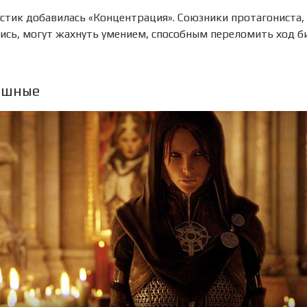
стик добавилась «Концентрация». Союзники протагониста,
сь, могут жахнуть умением, способным переломить ход б
ешные