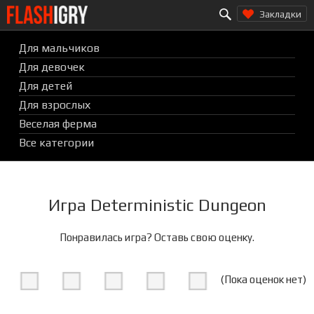
Search for:
Перейти
Закладки
к
содержимому
Для мальчиков
Для девочек
Для детей
Для взрослых
Веселая ферма
Все категории
Игра Deterministic Dungeon
Понравилась игра? Оставь свою оценку.
(Пока оценок нет)