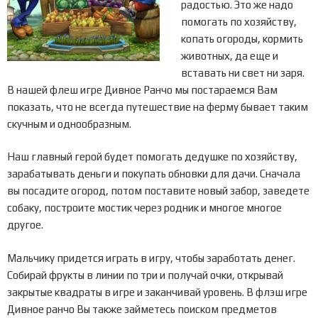
радостью. Это же надо
помогать по хозяйству,
копать огороды, кормить
животных, да еще и
вставать ни свет ни заря.
В нашей флеш игре Дивное Ранчо мы постараемся Вам
показать, что не всегда путешествие на ферму бывает таким
скучным и однообразным.
Наш главный герой будет помогать дедушке по хозяйству,
зарабатывать деньги и покупать обновки для дачи. Сначала
вы посадите огород, потом поставите новый забор, заведете
собаку, построите мостик через родник и многое многое
другое.
Мальчику придется играть в игру, чтобы заработать денег.
Собирай фрукты в линии по три и получай очки, открывай
закрытые квадраты в игре и заканчивай уровень. В флэш игре
Дивное ранчо Вы также займетесь поиском предметов