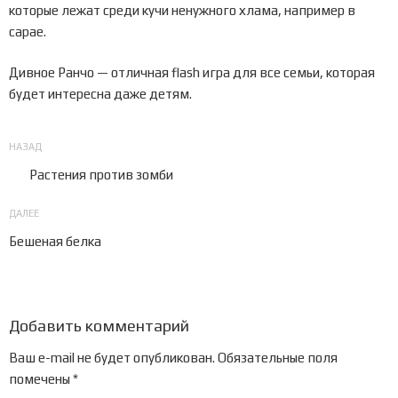
которые лежат среди кучи ненужного хлама, например в
сарае.
Дивное Ранчо — отличная flash игра для все семьи, которая
будет интересна даже детям.
Предыдущая
НАЗАД
Навигация
запись:
Растения против зомби
по
записям
Следующая
ДАЛЕЕ
запись
Бешеная белка
Добавить комментарий
Ваш e-mail не будет опубликован.
Обязательные поля
помечены
*