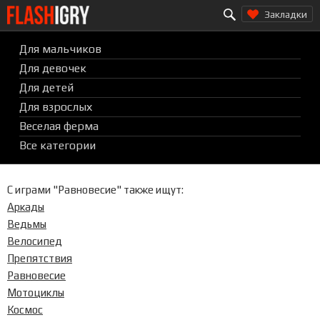
Search for:
Перейти
Закладки
к
содержимому
Для мальчиков
Для девочек
Для детей
Для взрослых
Веселая ферма
Все категории
С играми "
Равновесие
" также ищут:
Аркады
Ведьмы
Велосипед
Препятствия
Равновесие
Мотоциклы
Космос