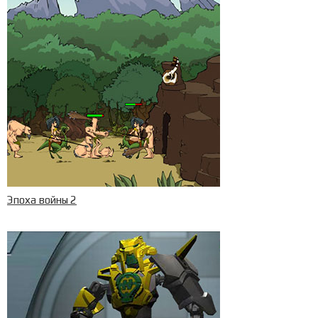
Эпоха войны 2