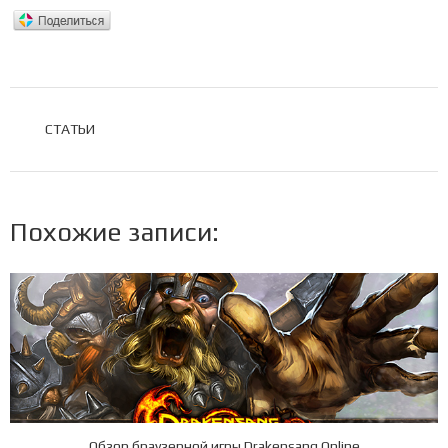
РУБРИКИ
СТАТЬИ
Похожие записи:
Обзор браузерной игры Drakensang Online