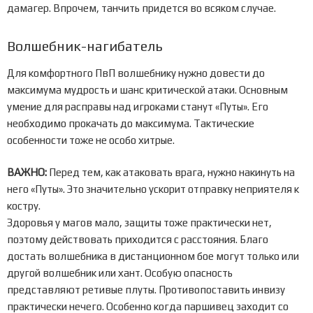
дамагер. Впрочем, танчить придется во всяком случае.
Волшебник-нагибатель
Для комфортного ПвП волшебнику нужно довести до
максимума мудрость и шанс критической атаки. Основным
умение для расправы над игроками станут «Путы». Его
необходимо прокачать до максимума. Тактические
особенности тоже не особо хитрые.
ВАЖНО:
Перед тем, как атаковать врага, нужно накинуть на
него «Путы». Это значительно ускорит отправку неприятеля к
костру.
Здоровья у магов мало, защиты тоже практически нет,
поэтому действовать приходится с расстояния. Благо
достать волшебника в дистанционном бое могут только или
другой волшебник или хант. Особую опасность
представляют ретивые плуты. Противопоставить инвизу
практически нечего. Особенно когда паршивец заходит со