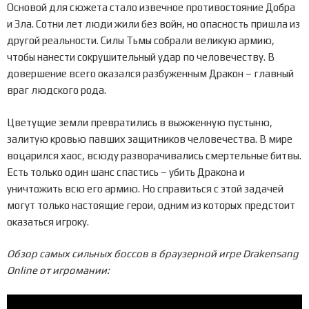
Основой для сюжета стало извечное противостояние Добра
и Зла. Сотни лет люди жили без войн, но опасность пришла из
другой реальности. Силы Тьмы собрали великую армию,
чтобы нанести сокрушительный удар по человечеству. В
довершение всего оказался разбуженным Дракон – главный
враг людского рода.
Цветущие земли превратились в выжженную пустыню,
залитую кровью павших защитников человечества. В мире
воцарился хаос, всюду разворачивались смертельные битвы.
Есть только один шанс спастись – убить Дракона и
уничтожить всю его армию. Но справиться с этой задачей
могут только настоящие герои, одним из которых предстоит
оказаться игроку.
Обзор самых сильных боссов в браузерной игре Drakensang
Online от игромании: