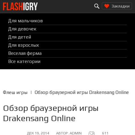
Search for:
Перейти
Закладки
к
содержимому
Для мальчиков
Для девочек
Для детей
Для взрослых
Веселая ферма
Все категории
Флеш игры
|
Обзор браузерной игры Drakensang Online
Обзор браузерной игры
Drakensang Online
ОПУБЛИКОВАНО
ДЕК 19, 2014
АВТОР:
ADMIN
611