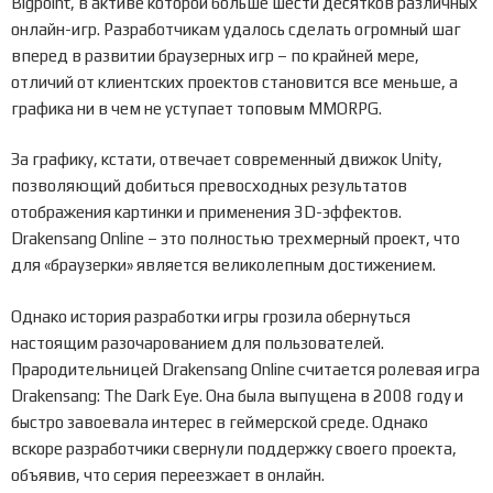
Bigpoint, в активе которой больше шести десятков различных
онлайн-игр. Разработчикам удалось сделать огромный шаг
вперед в развитии браузерных игр – по крайней мере,
отличий от клиентских проектов становится все меньше, а
графика ни в чем не уступает топовым MMORPG.
За графику, кстати, отвечает современный движок Unity,
позволяющий добиться превосходных результатов
отображения картинки и применения 3D-эффектов.
Drakensang Online – это полностью трехмерный проект, что
для «браузерки» является великолепным достижением.
Однако история разработки игры грозила обернуться
настоящим разочарованием для пользователей.
Прародительницей Drakensang Online считается ролевая игра
Drakensang: The Dark Eye. Она была выпущена в 2008 году и
быстро завоевала интерес в геймерской среде. Однако
вскоре разработчики свернули поддержку своего проекта,
объявив, что серия переезжает в онлайн.